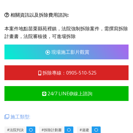
相關資訊以及拆除費用諮詢:
本案件地點苗栗縣苑裡鎮，法院強制拆除案件，需撰寫拆除
計畫書，法院審核後，可進場拆除
現場施工影片觀賞
拆除專線：0905-510-525
24/7 LINE@線上諮詢
施工類型:
#法院判決
#拆除計劃書
#違建