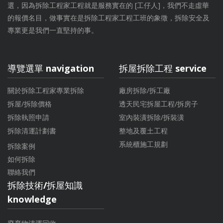
選，因為拆除工程家工程就是服務實在的 [工仔人]，我們不走虛華
的報價名目，做事實在是拆除工程家工程工班的象徵，拆除安全及
專業更是我們一直堅持的事。
導覽選單 navigation
拆屋拆除工程 service
關於拆除工程家專業拆除
廠房拆除/拆工廠
拆屋/拆除價格
透天民宅拆屋工程/拆房子
拆除執照申請
室內裝潢拆除/拆裝潢
拆除清運計劃書
整地及覆土工程
系統櫃施工規劃
拆除案例
如何拆除
聯絡我們
拆除技術/拆屋知識
knowledge