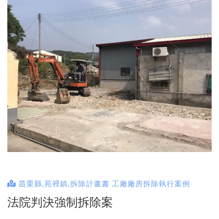
苗栗縣,苑裡鎮,拆除計畫書 工廠廠房拆除執行案例
法院判決強制拆除案