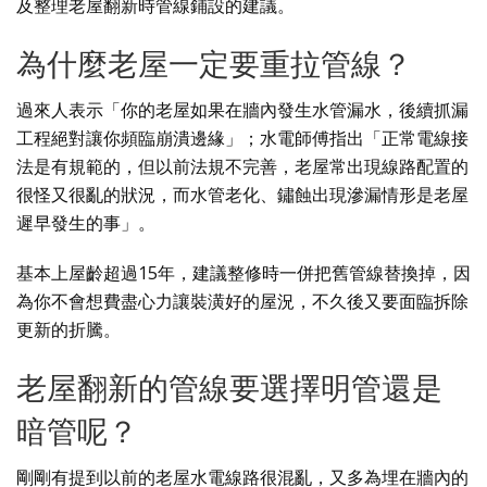
及整理老屋翻新時管線鋪設的建議。
為什麼老屋一定要重拉管線？
過來人表示「你的老屋如果在牆內發生水管漏水，後續抓漏
工程絕對讓你頻臨崩潰邊緣」；水電師傅指出「正常電線接
法是有規範的，但以前法規不完善，老屋常出現線路配置的
很怪又很亂的狀況，而水管老化、鏽蝕出現滲漏情形是老屋
遲早發生的事」。
基本上屋齡超過15年，建議整修時一併把舊管線替換掉，因
為你不會想費盡心力讓裝潢好的屋況，不久後又要面臨拆除
更新的折騰。
老屋翻新的管線要選擇明管還是
暗管呢？
剛剛有提到以前的老屋水電線路很混亂，又多為埋在牆內的