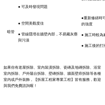
● 可及時發現問題
●重新修繕時
● 空間美觀度佳
的強度
暗管
● 管線隱埋在牆壁內部，不易藏灰塵
● 施工時較
與污漬
● 施工後的打
如果你有老屋拆除、室內裝潢拆除、瓷磚及地磚拆除、浴室
室內拆除、戶外陽台拆除、壁磚拆除、牆面壁癌拆除等各種
室內或戶外裝飾，【
拆屋工程家專業工程
】皆有服務，歡迎
與我們免費諮詢喔！