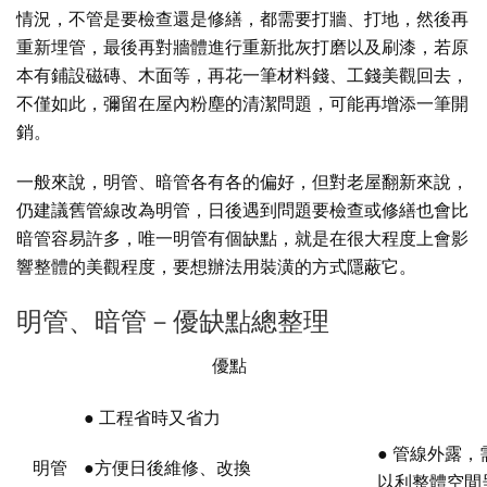
情況，不管是要檢查還是修繕，都需要打牆、打地，然後再
重新埋管，最後再對牆體進行重新批灰打磨以及刷漆，若原
本有鋪設磁磚、木面等，再花一筆材料錢、工錢美觀回去，
不僅如此，彌留在屋內粉塵的清潔問題，可能再增添一筆開
銷。
一般來說，明管、暗管各有各的偏好，但對老屋翻新來說，
仍建議舊管線改為明管，日後遇到問題要檢查或修繕也會比
暗管容易許多，唯一明管有個缺點，就是在很大程度上會影
響整體的美觀程度，要想辦法用裝潢的方式隱蔽它。
明管、暗管－優缺點總整理
優點
● 工程省時又省力
● 管線外露
明管
●方便日後維修、改換
以利整體空間